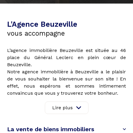
L'Agence Beuzeville
vous accompagne
L’agence immobilière Beuzeville est située au 46
place du Général Leclerc en plein cœur de
Beuzeville.
Notre agence immobilière à Beuzeville a le plaisir
de vous souhaiter la bienvenue sur son site ! En
effet, nous espérons et sommes intimement
convaincus que vous y trouverez votre bonheur.
L’acquisition ou la simple location d’un bien
immobilier peut-être, d’une part, un tournant dans
Lire plus
votre vie, mais également une grande source de
stress inutile que nous veillerons à atténuer afin de
la vente de biens immobiliers
vous garantir une expérience des plus agréables à