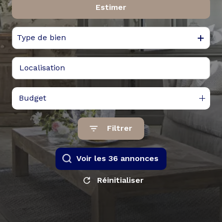
Estimer
De l'ancien
De l'immo pro
Type de bien
Budget
Filtrer
Voir les
36
annonces
Réinitialiser