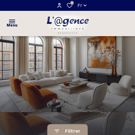
0
Fr
Menu
ACCUEIL
VENTES
maisons
ESTIMATION
appartements
NOTRE
terrains
AGENCE
AVIS
CLIENTS
Filtrer
CONTACT