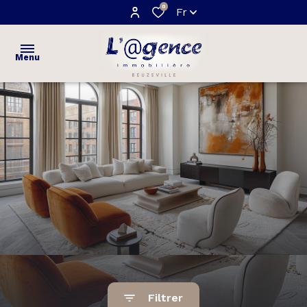
0
Fr
Menu
ACCUEIL
VENTES
maisons
ESTIMATION
appartements
NOTRE
terrains
AGENCE
AVIS
CLIENTS
Filtrer
CONTACT