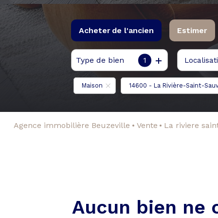
Acheter
de l'ancien
Estimer
Type de bien
1
Localisat
De l'ancien
De l'immo pro
Maison
14600 - La Rivière-Saint-Sau
Agence immobilière Beuzeville
Vente
La riviere sai
Aucun bien ne 