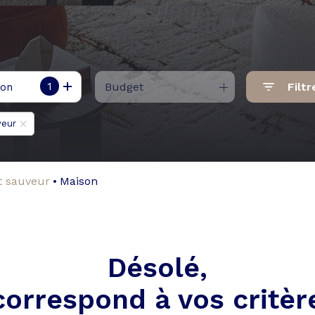
1
Budget
Filtr
ion
veur
nt sauveur
Maison
Désolé,
correspond à vos critèr