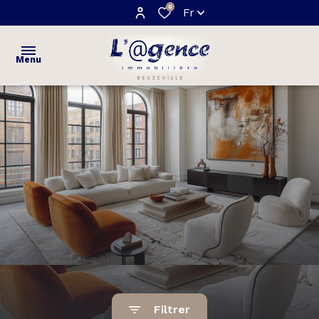
0
Fr
Menu
ACCUEIL
VENTES
maisons
ESTIMATION
appartements
NOTRE
terrains
AGENCE
AVIS
CLIENTS
Filtrer
CONTACT