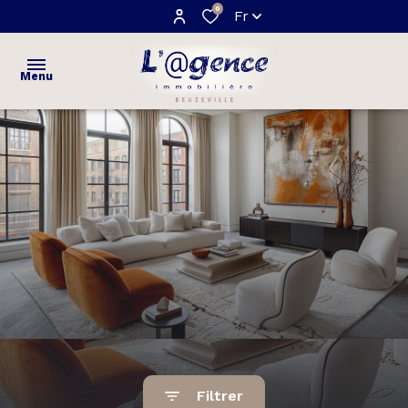
0
Fr
Menu
ACCUEIL
VENTES
maisons
ESTIMATION
appartements
NOTRE
terrains
AGENCE
AVIS
CLIENTS
Filtrer
CONTACT