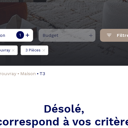
1
Budget
Filtr
ion
ouvray
3 Pièces
 rouvray
Maison
T3
Désolé,
correspond à vos critèr