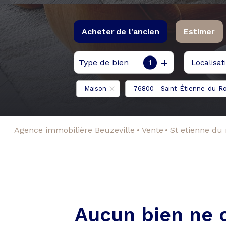
Acheter
de l'ancien
Estimer
Type de bien
1
Localisat
De l'ancien
De l'immo pro
Maison
76800 - Saint-Étienne-du-R
Agence immobilière Beuzeville
Vente
St etienne du
Aucun bien ne 