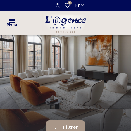
0
Fr
Menu
ACCUEIL
VENTES
maisons
ESTIMATION
appartements
NOTRE
terrains
AGENCE
AVIS
CLIENTS
Filtrer
CONTACT