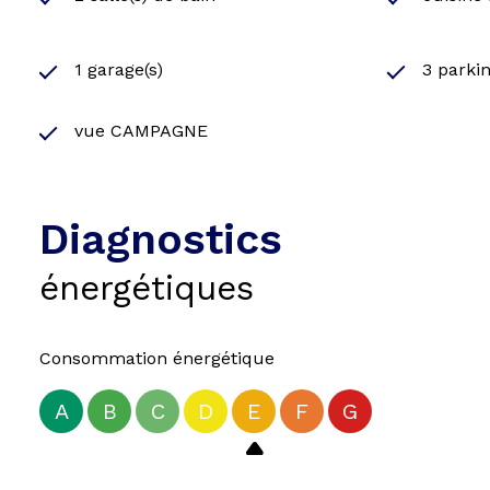
1 garage(s)
3 parkin
vue CAMPAGNE
Diagnostics
énergétiques
Consommation énergétique
A
B
C
D
E
F
G