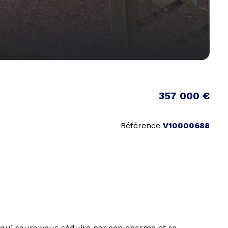
357 000 €
Référence
V10000688
ui saura vous séduire par son charme et sa