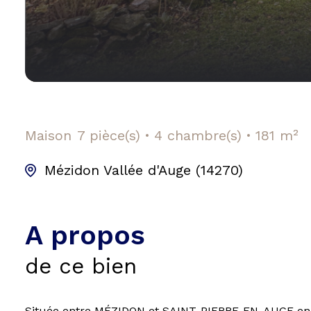
Maison
7 pièce(s)
4 chambre(s)
181 m²
Mézidon Vallée d'Auge (14270)
A propos
de ce bien
Située entre MÉZIDON et SAINT-PIERRE-EN-AUGE en c