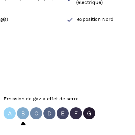
(electrique)
g(s)
exposition Nord
Emission de gaz à effet de serre
A
B
C
D
E
F
G