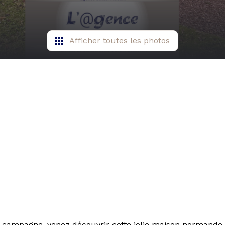
Afficher toutes les photos
ampagne, venez découvrir cette jolie maison normande q