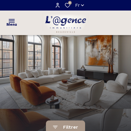
0
Fr
Menu
ACCUEIL
VENTES
maisons
ESTIMATION
appartements
NOTRE
terrains
AGENCE
AVIS
CLIENTS
Filtrer
CONTACT