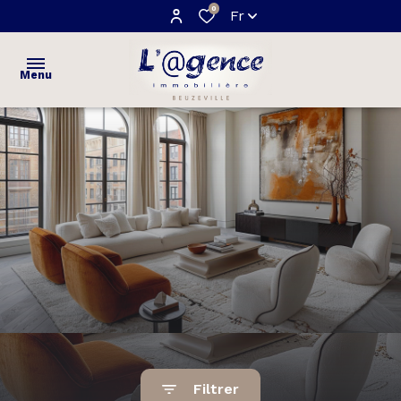
0
Fr
Menu
ACCUEIL
VENTES
maisons
ESTIMATION
appartements
NOTRE
terrains
AGENCE
AVIS
CLIENTS
Filtrer
CONTACT