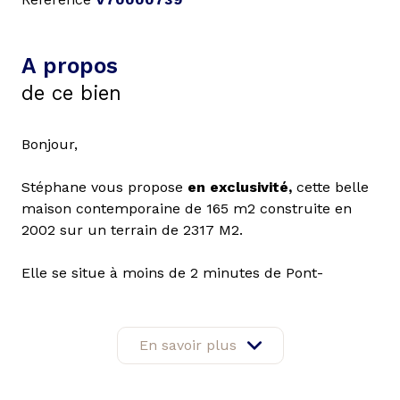
A propos
de ce bien
Bonjour,
Stéphane vous propose
en exclusivité,
cette belle
maison contemporaine de 165 m2 construite en
2002 sur un terrain de 2317 M2.
Elle se situe à moins de 2 minutes de Pont-
Audemer centre, sur les hauteurs, dans un
secteur prisé et au calme.
En savoir plus
Le bord de mer d'Honfleur est à 30 mn et l'accès à
l'A13 (Caen/Paris) à moins de 10 mn !