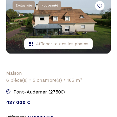
Exclusivité
Nouveauté
Afficher toutes les photos
Maison
6 pièce(s)
5 chambre(s)
165 m²
Pont-Audemer (27500)
437 000 €
Référence
V70000739