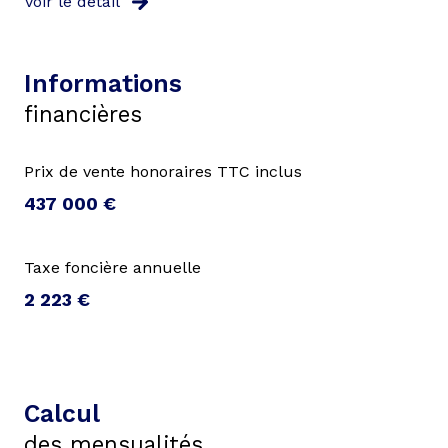
Voir le détail
arboré
piscinable
Informations
financières
interphone
Prix de vente honoraires TTC inclus
437 000 €
Taxe foncière annuelle
2 223 €
Calcul
des mensualités