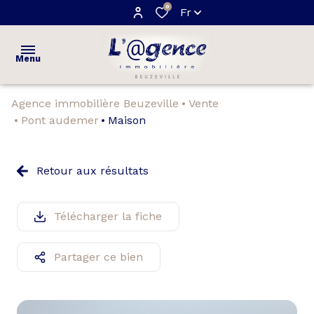
0
Fr
Menu
Agence immobilière Beuzeville
Vente
ACCUEIL
Pont audemer
Maison
VENTES
maisons
Retour aux résultats
ESTIMATION
appartements
NOTRE
Télécharger la fiche
terrains
AGENCE
Partager ce bien
AVIS
CLIENTS
CONTACT